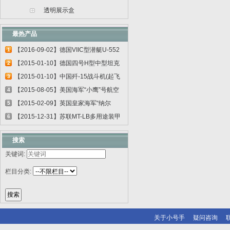
透明展示盒
最热产品
【2016-09-02】德国VIIC型潜艇U-552
1
06801
【2015-01-10】德国四号H型中型坦克
2
00920
【2015-01-10】中国歼-15战斗机(起飞
3
甲板...
【2015-08-05】美国海军“小鹰”号航空
4
母...
【2015-02-09】英国皇家海军“纳尔
5
逊”号...
【2015-12-31】苏联MT-LB多用途装甲
6
运输车...
搜索
关键词:
栏目分类:
关于小号手
疑问咨询