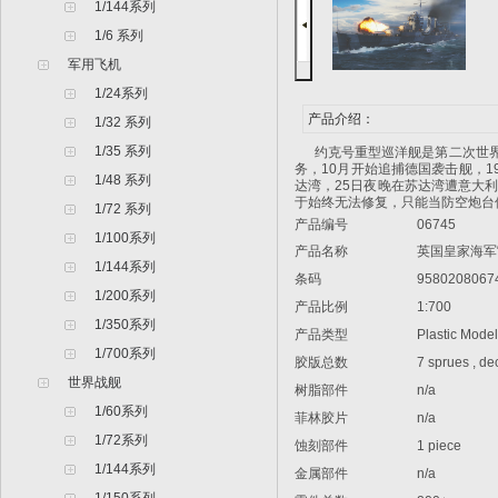
1/144系列
1/6 系列
军用飞机
1/24系列
产品介绍：
1/32 系列
1/35 系列
约克号重型巡洋舰是第二次世界大
务，10月开始追捕德国袭击舰，1
1/48 系列
达湾，25日夜晚在苏达湾遭意大
于始终无法修复，只能当防空炮台
1/72 系列
产品编号
06745
1/100系列
产品名称
英国皇家海军“
1/144系列
条码
9580208067
1/200系列
产品比例
1:700
1/350系列
产品类型
Plastic Model 
1/700系列
胶版总数
7 sprues , dec
世界战舰
树脂部件
n/a
1/60系列
菲林胶片
n/a
1/72系列
蚀刻部件
1 piece
1/144系列
金属部件
n/a