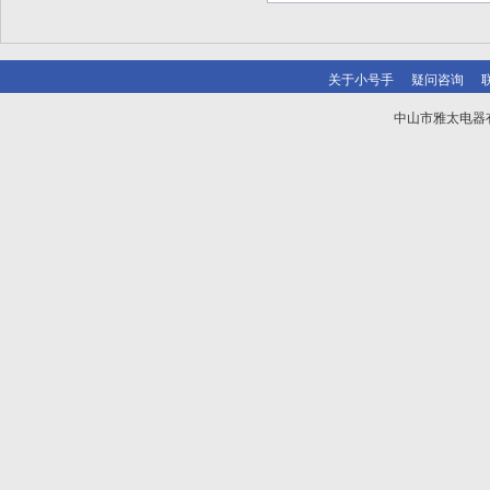
关于小号手
疑问咨询
中山市雅太电器有限
技术