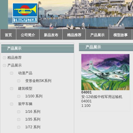
首页
公司简介
新品发布
精品推荐
产品展示
模型故事
产品展示
产品展示
精品推荐
产品展示
动漫产品
变形金刚SK系列
建筑模型
04001
1/100 系列
安-12幼狐中程军用运输机
04001
装甲车辆
1:100
1/16 系列
1/35 系列
1/72 系列