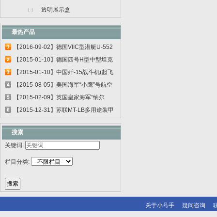
透明展示盒
最热产品
【2016-09-02】德国VIIC型潜艇U-552
1
06801
【2015-01-10】德国四号H型中型坦克
2
00920
【2015-01-10】中国歼-15战斗机(起飞
3
甲板...
【2015-08-05】美国海军“小鹰”号航空
4
母...
【2015-02-09】英国皇家海军“纳尔
5
逊”号...
【2015-12-31】苏联MT-LB多用途装甲
6
运输车...
搜索
关键词:
栏目分类:
关于小号手
疑问咨询