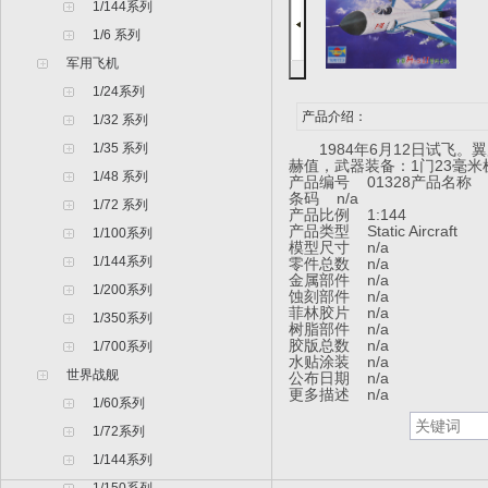
1/144系列
1/6 系列
军用飞机
1/24系列
产品介绍：
1/32 系列
1/35 系列
1984年6月12日试飞。翼展
赫值，武器装备：1门23毫
1/48 系列
产品编号 01328
产品名称 
条码 n/a
1/72 系列
产品比例 1:144
产品类型 Static Aircraft
1/100系列
模型尺寸 n/a
1/144系列
零件总数 n/a
金属部件 n/a
1/200系列
蚀刻部件 n/a
菲林胶片 n/a
1/350系列
树脂部件 n/a
胶版总数 n/a
1/700系列
水贴涂装 n/a
世界战舰
公布日期 n/a
更多描述 n/a
1/60系列
1/72系列
1/144系列