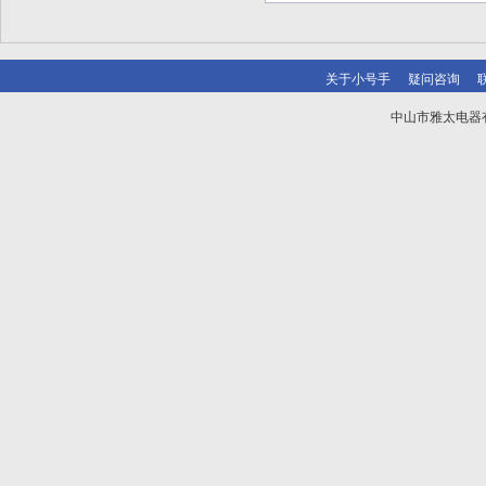
关于小号手
疑问咨询
中山市雅太电器有限
技术