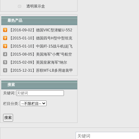
透明展示盒
最热产品
【2016-09-02】德国VIIC型潜艇U-552
1
06801
【2015-01-10】德国四号H型中型坦克
2
00920
【2015-01-10】中国歼-15战斗机(起飞
3
甲板...
【2015-08-05】美国海军“小鹰”号航空
4
母...
【2015-02-09】英国皇家海军“纳尔
5
逊”号...
【2015-12-31】苏联MT-LB多用途装甲
6
运输车...
搜索
关键词:
栏目分类: