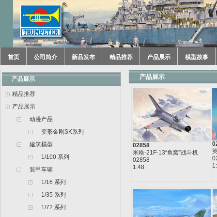
首页
公司简介
新品发布
精品推荐
产品展示
模型故事
产品展示
产品展示
精品推荐
产品展示
动漫产品
变形金刚SK系列
0
建筑模型
02858
英
米格-21F-13“鱼窝”战斗机
1/100 系列
0
02858
1
1:48
装甲车辆
1/16 系列
1/35 系列
1/72 系列