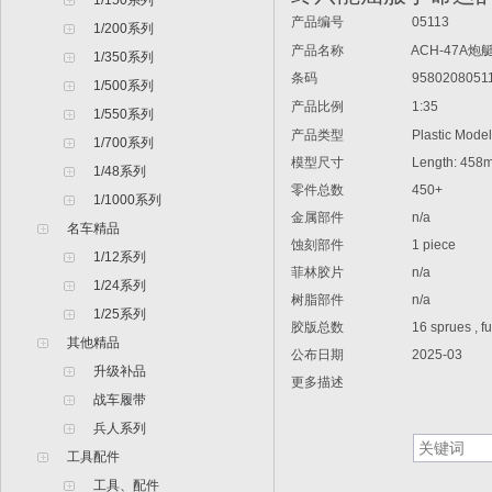
1/150系列
产品编号
05113
1/200系列
产品名称
ACH-47A炮
1/350系列
条码
9580208051
1/500系列
产品比例
1:35
1/550系列
产品类型
Plastic Model A
1/700系列
模型尺寸
Length: 458m
1/48系列
零件总数
450+
1/1000系列
金属部件
n/a
名车精品
蚀刻部件
1 piece
1/12系列
菲林胶片
n/a
1/24系列
树脂部件
n/a
1/25系列
胶版总数
16 sprues , fu
其他精品
公布日期
2025-03
升级补品
更多描述
战车履带
兵人系列
工具配件
工具、配件