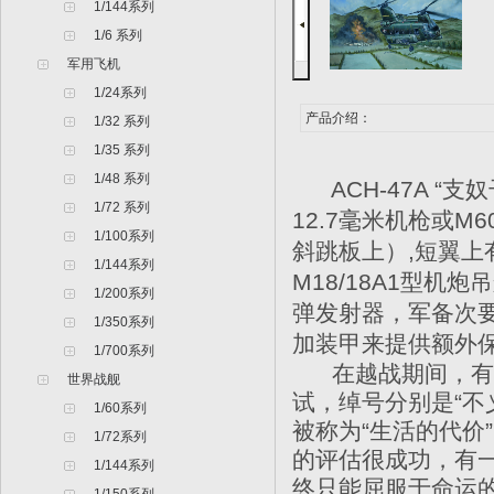
1/144系列
1/6 系列
军用飞机
1/24系列
产品介绍：
1/32 系列
1/35 系列
1/48 系列
ACH-47A “
1/72 系列
12.7毫米机枪或M
1/100系列
斜跳板上）,短翼上
1/144系列
M18/18A1型机
1/200系列
弹发射器，军备次
1/350系列
加装甲来提供额外
1/700系列
在越战期间，有3架
世界战舰
试，绰号分别是“不义
1/60系列
被称为“生活的代价
1/72系列
的评估很成功，有
1/144系列
终只能屈服于命运