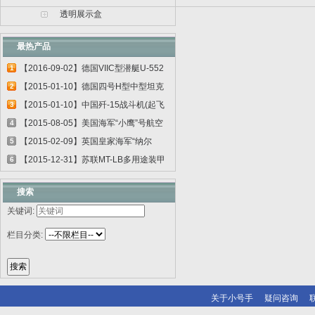
透明展示盒
最热产品
【2016-09-02】德国VIIC型潜艇U-552
1
06801
【2015-01-10】德国四号H型中型坦克
2
00920
【2015-01-10】中国歼-15战斗机(起飞
3
甲板...
【2015-08-05】美国海军“小鹰”号航空
4
母...
【2015-02-09】英国皇家海军“纳尔
5
逊”号...
【2015-12-31】苏联MT-LB多用途装甲
6
运输车...
搜索
关键词:
栏目分类:
关于小号手
疑问咨询