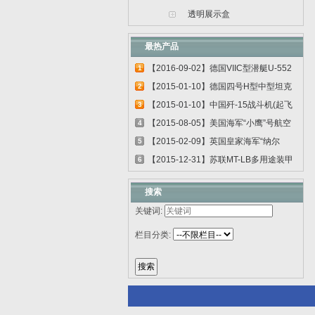
透明展示盒
最热产品
【2016-09-02】德国VIIC型潜艇U-552
1
06801
【2015-01-10】德国四号H型中型坦克
2
00920
【2015-01-10】中国歼-15战斗机(起飞
3
甲板...
【2015-08-05】美国海军“小鹰”号航空
4
母...
【2015-02-09】英国皇家海军“纳尔
5
逊”号...
【2015-12-31】苏联MT-LB多用途装甲
6
运输车...
搜索
关键词:
栏目分类: