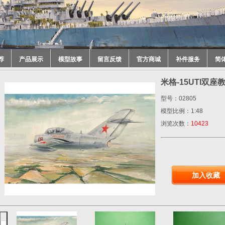
荐
产品展示
模型故事
留言反馈
官方商城
补件服务
简
米格-15UTI双座教
型号：02805
模型比例：1:48
浏览次数：
10423
加入收藏