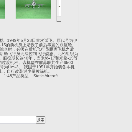
型。1949年5月23日首次试飞。原代号为伊
米格-15的前机身上增设了前后串置的双座舱。
跳伞时，必须在后舱飞行员脱离飞机之后，
后舱飞行员无法控制飞行姿态。北约组织为
，服役期长达40年，当米格-17和米格-19等
过渡机种。该机型在前苏联共生产6500
为Lim-3。 我国于1951年开始装备本机
基础上，自行改装过少量教练机。
1:48
产品类型 Static Aircraft