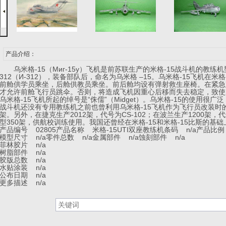
产品介绍：
乌米格-15（Mиг-15у）飞机是前苏联生产的米格-15战斗机的教练机
312（И-312），装备部队后，命名为乌米格 –15。乌米格-15飞机在
前舱供学员乘坐，后舱供教员乘坐。前后舱均设有弹射救生座椅。在紧急
才允许前舱飞行员跳伞。否则，将造成飞机因重心后移而失去稳定，致使
乌米格-15飞机所起的绰号是“侏儒”（Midget）。乌米格-15的使用很广泛
战斗机还没有专用教练机之前也曾利用乌米格-15飞机作为飞行员改装时的
架。另外，在捷克生产2012架，代号为CS-102；在波兰生产1200架，代号
型350架，供航校训练使用。我国还曾经在米格-15和米格-15比斯的
产品编号 02805
产品名称 米格-15UTI双座教练机
条码 n/a
产品比例 
模型尺寸 n/a
零件总数 n/a
金属部件 n/a
蚀刻部件 n/a
菲林胶片 n/a
树脂部件 n/a
胶版总数 n/a
水贴涂装 n/a
公布日期 n/a
更多描述 n/a